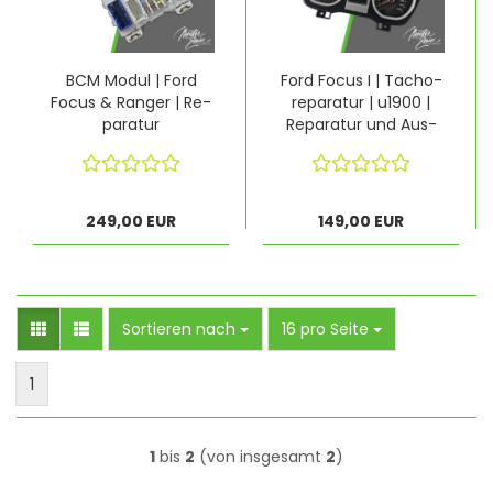
BCM Modul | Ford
Ford Focus I | Tacho­
Focus & Ran­ger | Re­
re­pa­ra­tur | u1900 |
pa­ra­tur
Re­pa­ra­tur und Aus­
tausch
249,00 EUR
149,00 EUR
Sortieren nach
pro Seite
Sortieren nach
16 pro Seite
1
1
bis
2
(von insgesamt
2
)