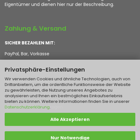
Eigentümer und dienen hier nur der Beschreibung.
Zahlung & Versand
SICHER BEZAHLEN MIT:
PayPal, Bar, Vorkasse
Privatsphäre-Einstellungen
WIR VERSENDEN MIT:
Wir verwenden Cookies und ähnliche Technologien, auch von
DHL, Post, Hermes, DPD, GLS, UPS
Drittanbietern, um die ordentliche Funktionsweise der Website
zu gewährleisten, die Nutzung unseres Angebotes zu
analysieren und Ihnen ein bestmögliches Einkaufserlebnis
KOSTEN FÜR RÜCKSENDUNGEN:
bieten zu können. Weitere Informationen finden Sie in unserer
Sind vom Käufer zu tragen
Datenschutzerklärung
.
Alle Akzeptieren
Webshop erstellen
mit Gambio.de © 2026 | Template von
Nur Notwendige
JungCreative
.