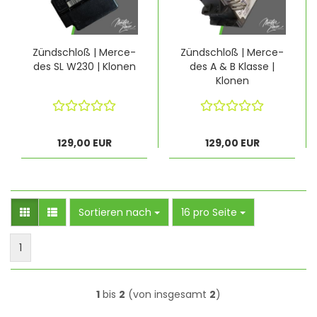
Zünd­schloß | Mer­ce­
Zünd­schloß | Mer­ce­
des SL W230 | Klo­nen
des A & B Klas­se |
Klo­nen
129,00 EUR
129,00 EUR
Sortieren nach
pro Seite
Sortieren nach
16 pro Seite
1
1
bis
2
(von insgesamt
2
)