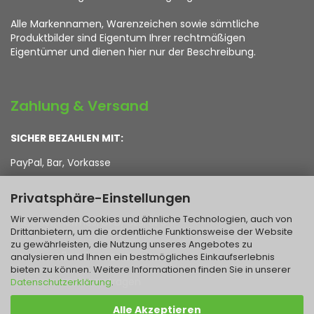
Alle Markennamen, Warenzeichen sowie sämtliche
Produktbilder sind Eigentum Ihrer rechtmäßigen
Eigentümer und dienen hier nur der Beschreibung.
Zahlung & Versand
SICHER BEZAHLEN MIT:
PayPal, Bar, Vorkasse
Privatsphäre-Einstellungen
WIR VERSENDEN MIT:
Wir verwenden Cookies und ähnliche Technologien, auch von
DHL, Post, Hermes, DPD, GLS, UPS
Drittanbietern, um die ordentliche Funktionsweise der Website
zu gewährleisten, die Nutzung unseres Angebotes zu
analysieren und Ihnen ein bestmögliches Einkaufserlebnis
KOSTEN FÜR RÜCKSENDUNGEN:
bieten zu können. Weitere Informationen finden Sie in unserer
Sind vom Käufer zu tragen
Datenschutzerklärung
.
Alle Akzeptieren