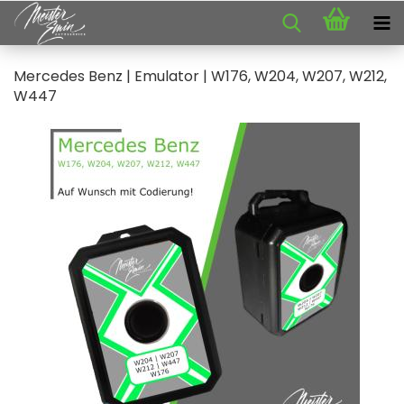
Mer­ce­des Benz | Emu­la­tor | W176, W204, W207, W212,
W447