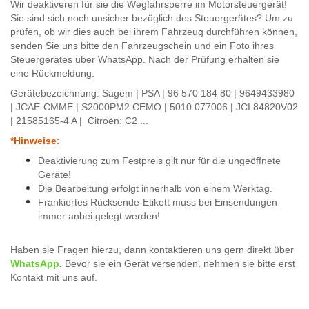
Wir deaktiveren für sie die Wegfahrsperre im Motorsteuergerät!
Sie sind sich noch unsicher bezüglich des Steuergerätes? Um zu
prüfen, ob wir dies auch bei ihrem Fahrzeug durchführen können,
senden Sie uns bitte den Fahrzeugschein und ein Foto ihres
Steuergerätes über WhatsApp. Nach der Prüfung erhalten sie
eine Rückmeldung.
Gerätebezeichnung: Sagem | PSA | 96 570 184 80 | 9649433980
| JCAE-CMME | S2000PM2 CEMO | 5010 077006 | JCI 84820V02
| 21585165-4 A | Citroën: C2 ...
*Hinweise:
Deaktivierung zum Festpreis gilt nur für die ungeöffnete
Geräte!
Die Bearbeitung erfolgt innerhalb von einem Werktag.
Frankiertes Rücksende-Etikett muss bei Einsendungen
immer anbei gelegt werden!
Haben sie Fragen hierzu, dann kontaktieren uns gern direkt über
WhatsApp
.
Bevor sie ein
Gerät
versenden, nehmen
sie bitte erst
Kontakt mit uns auf.