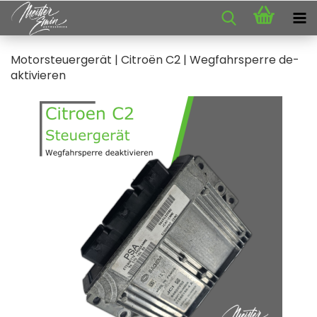
Mo­tor­steu­er­ge­rät | Citroën C2 | Weg­fahr­sper­re de­
ak­ti­vie­ren