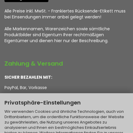
Alle Preise inkl. MwSt. - Frankiertes Rücksende-Etikett muss
bei Einsendungen immer anbei gelegt werden!
Alle Markennamen, Warenzeichen sowie sämtliche
Produktbilder sind Eigentum Ihrer rechtmäßigen
Eigentümer und dienen hier nur der Beschreibung.
Zahlung & Versand
SICHER BEZAHLEN MIT:
PayPal, Bar, Vorkasse
Privatsphäre-Einstellungen
WIR VERSENDEN MIT:
Wir verwenden Cookies und ähnliche Technologien, auch von
DHL, Post, Hermes, DPD, GLS, UPS
Drittanbietern, um die ordentliche Funktionsweise der Website
zu gewährleisten, die Nutzung unseres Angebotes zu
analysieren und Ihnen ein bestmögliches Einkaufserlebnis
KOSTEN FÜR RÜCKSENDUNGEN:
bieten zu können. Weitere Informationen finden Sie in unserer