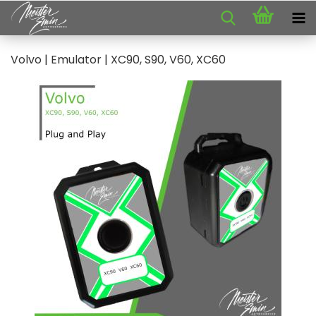
Volvo | Emu­la­tor | XC90, S90, V60, XC60