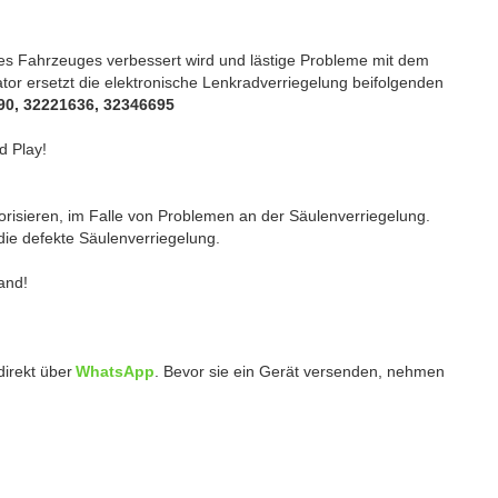
hres Fahrzeuges verbessert wird und lästige Probleme mit dem
tor ersetzt die elektronische Lenkradverriegelung beifolgenden
90, 32221636, 32346695
d Play!
orisieren, im Falle von Problemen an der Säulenverriegelung.
 die defekte Säulenverriegelung.
and!
irekt über
WhatsApp
.
Bevor sie ein
Gerät
versenden, nehmen