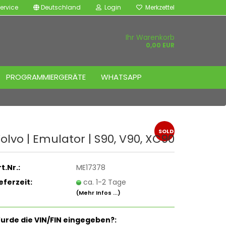
ervice
Deutschland
Login
Merkzettel
Ihr Warenkorb
0,00 EUR
PROGRAMMIERGERÄTE
WHATSAPP
SOLD
olvo | Emu­la­tor | S90, V90, XC90
OUT
t.Nr.:
ME17378
ieferzeit:
ca. 1-2 Tage
(Mehr Infos ...)
urde die VIN/FIN eingegeben?: