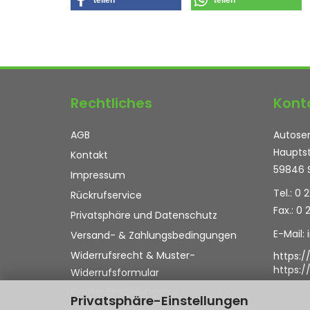
teilen
teilen
Rechtliches
Kont
AGB
Autoser
Hauptst
Kontakt
59846 
Impressum
Tel.: 0 
Rückrufservice
Fax.: 0 
Privatsphäre und Datenschutz
E-Mail:
Versand- & Zahlungsbedingungen
Widerrufsrecht & Muster-
https:/
https:
Widerrufsformular
Cookie Einstellungen
Privatsphäre-Einstellungen