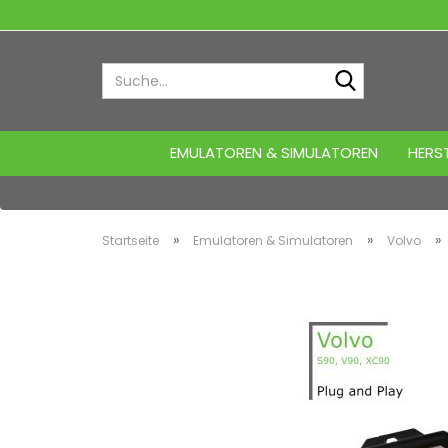
Suche...
EMULATOREN & SIMULATOREN
HERST
»
»
»
Startseite
Emulatoren & Simulatoren
Volvo