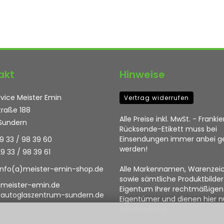
akt
Hinweise
vice Meister Emin
Vertrag widerrufen
raße 188
Alle Preise inkl. MwSt. - Frankie
Sundern
Rücksende-Etikett muss bei
Einsendungen immer anbei g
29 33 / 98 39 60
werden!
29 33 / 98 39 61
info(a)meister-emin-shop.de
Alle Markennamen, Warenzei
sowie sämtliche Produktbilder
/meister-emin.de
Eigentum Ihrer rechtmäßigen
//autoglaszentrum-sundern.de
Eigentümer und dienen hier n
Beschreibung.