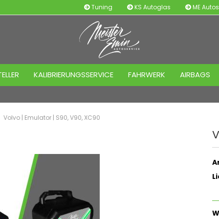
Tuning
KS Autoglas
ME Autos
ELLER
KALIBRIERUNGSSERVICE
FAHRWERK
AIRBAGS
Volvo | Emulator | S90, V90, XC90
V
Ar
L
W